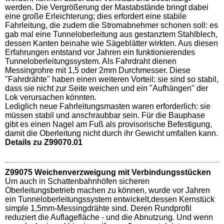
werden. Die Vergrößerung der Mastabstände bringt dabei
eine große Erleichterung; dies erfordert eine stabile
Fahrleitung, die zudem die Stromabnehmer schonen soll: es
gab mal eine Tunneloberleitung aus gestanztem Stahlblech,
dessen Kanten beinahe wie Sägeblätter wirkten. Aus diesen
Erfahrungen entstand vor Jahren ein funktionierendes
Tunneloberleitungssystem. Als Fahrdraht dienen
Messingrohre mit 1,5 oder 2mm Durchmesser. Diese
"Fahrdrähte" haben einen weiteren Vorteil: sie sind so stabil,
dass sie nicht zur Seite weichen und ein "Aufhängen" der
Lok verursachen könnten.
Lediglich neue Fahrleitungsmasten waren erforderlich: sie
müssen stabil und anschraubbar sein. Für die Bauphase
gibt es einen Nagel am Fuß als provisorische Befestigung,
damit die Oberleitung nicht durch ihr Gewicht umfallen kann.
Details zu Z99070.01
Z99075 Weichenverzweigung mit Verbindungsstücken
Um auch in Schattenbahnhöfen sicheren
Oberleitungsbetrieb machen zu können, wurde vor Jahren
ein Tunneloberleitungssystem entwickelt,dessen Kernstück
simple 1,5mm-Messingdrähte sind. Deren Rundprofil
reduziert die Auflagefläche - und die Abnutzung. Und wenn