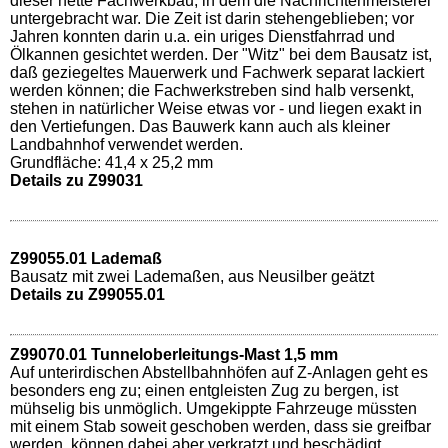
dieser nette Fachwerkbau, in dem die Nachrichtenmeisterei
untergebracht war. Die Zeit ist darin stehengeblieben; vor
Jahren konnten darin u.a. ein uriges Dienstfahrrad und
Ölkannen gesichtet werden. Der "Witz" bei dem Bausatz ist,
daß geziegeltes Mauerwerk und Fachwerk separat lackiert
werden können; die Fachwerkstreben sind halb versenkt,
stehen in natürlicher Weise etwas vor - und liegen exakt in
den Vertiefungen. Das Bauwerk kann auch als kleiner
Landbahnhof verwendet werden.
Grundfläche: 41,4 x 25,2 mm
Details zu Z99031
Z99055.01 Lademaß
Bausatz mit zwei Lademaßen, aus Neusilber geätzt
Details zu Z99055.01
Z99070.01 Tunneloberleitungs-Mast 1,5 mm
Auf unterirdischen Abstellbahnhöfen auf Z-Anlagen geht es
besonders eng zu; einen entgleisten Zug zu bergen, ist
mühselig bis unmöglich. Umgekippte Fahrzeuge müssten
mit einem Stab soweit geschoben werden, dass sie greifbar
werden, können dabei aber verkratzt und beschädigt