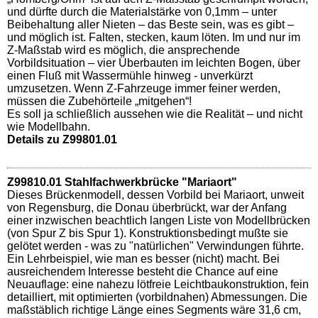
und dürfte durch die Materialstärke von 0,1mm – unter
Beibehaltung aller Nieten – das Beste sein, was es gibt –
und möglich ist. Falten, stecken, kaum löten. Im und nur im
Z-Maßstab wird es möglich, die ansprechende
Vorbildsituation – vier Überbauten im leichten Bogen, über
einen Fluß mit Wassermühle hinweg - unverkürzt
umzusetzen. Wenn Z-Fahrzeuge immer feiner werden,
müssen die Zubehörteile „mitgehen“!
Es soll ja schließlich aussehen wie die Realität – und nicht
wie Modellbahn.
Details zu Z99801.01
Z99810.01 Stahlfachwerkbrücke "Mariaort"
Dieses Brückenmodell, dessen Vorbild bei Mariaort, unweit
von Regensburg, die Donau überbrückt, war der Anfang
einer inzwischen beachtlich langen Liste von Modellbrücken
(von Spur Z bis Spur 1). Konstruktionsbedingt mußte sie
gelötet werden - was zu "natürlichen" Verwindungen führte.
Ein Lehrbeispiel, wie man es besser (nicht) macht. Bei
ausreichendem Interesse besteht die Chance auf eine
Neuauflage: eine nahezu lötfreie Leichtbaukonstruktion, fein
detailliert, mit optimierten (vorbildnahen) Abmessungen. Die
maßstäblich richtige Länge eines Segments wäre 31,6 cm,