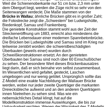
Weil die Schienenoberkante nur 51 cm bzw. 2,3 mm unter
dem Obergurt liegt, werden die Züge nicht so sehr von den
Seitenwangen verdeckt. Die Maße stammen von der
Brücke in Wallau
; ähnliche Brücken gibt es in großer Zahl;
die Fotostrecke zeigt die „Schwestern“ bei Ludwigshütte,
Biedenkopf, Sarnau und Frankenberg.
Die genietete Konstruktion stammt wohl aus der Zeit der
Streckeneröffnung um 1883, erreicht also mindestens die
dreifache Lebensdauer einer modernen Spannbetonbrücke.
Die Brücken bei Ludwigshütte und Sarnau sind im Krieg nur
teilweise zerstört worden: die schwerstbeschädigten
Überbauten (jeweils einer) wurden durch
Schweißkonstruktionen ersetzt. An den genieteten
Überbauten bei Sarnau sind noch über 60 Einschußlöcher
zu sehen. Der besondere Wert dieses Brückenbausatzes
liegt darin, daß er sich beinahe von selbst zusammenbaut.
Im Wesentlichen wird gefaltet, gesteckt, Laschen
umgebogen und nur wenig gelötet. Ursprünglich sollte das
Z-Modell eine exakte Nachbildung der Wallauer Brücke
werden, wobei nur jeder zweite Querträger die markanten
Dreiecksbleche aufweist und an den anderen Querträgern
innen Nietreihen zu sehen sind. Was wie ein
nebensächliches Detail klingt, hat auf die
Modellkonstruktion immense Auswirkungen, die bis zur
Unbaubarkeit reichten. Wegen der Winzigkeit des Z-Modells