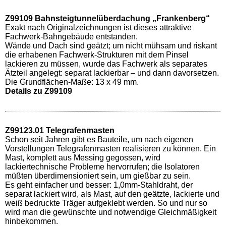
Z99109 Bahnsteigtunnelüberdachung „Frankenberg“
Exakt nach Originalzeichnungen ist dieses attraktive
Fachwerk-Bahngebäude entstanden.
Wände und Dach sind geätzt; um nicht mühsam und riskant
die erhabenen Fachwerk-Strukturen mit dem Pinsel
lackieren zu müssen, wurde das Fachwerk als separates
Ätzteil angelegt: separat lackierbar – und dann davorsetzen.
Die Grundflächen-Maße: 13 x 49 mm.
Details zu Z99109
Z99123.01 Telegrafenmasten
Schon seit Jahren gibt es Bauteile, um nach eigenen
Vorstellungen Telegrafenmasten realisieren zu können. Ein
Mast, komplett aus Messing gegossen, wird
lackiertechnische Probleme hervorrufen; die Isolatoren
müßten überdimensioniert sein, um gießbar zu sein.
Es geht einfacher und besser: 1,0mm-Stahldraht, der
separat lackiert wird, als Mast, auf den geätzte, lackierte und
weiß bedruckte Träger aufgeklebt werden. So und nur so
wird man die gewünschte und notwendige Gleichmäßigkeit
hinbekommen.