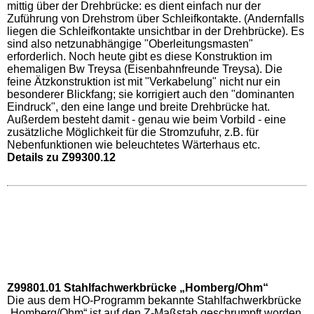
mittig über der Drehbrücke: es dient einfach nur der
Zuführung von Drehstrom über Schleifkontakte. (Andernfalls
liegen die Schleifkontakte unsichtbar in der Drehbrücke). Es
sind also netzunabhängige "Oberleitungsmasten"
erforderlich. Noch heute gibt es diese Konstruktion im
ehemaligen Bw Treysa (Eisenbahnfreunde Treysa). Die
feine Ätzkonstruktion ist mit "Verkabelung" nicht nur ein
besonderer Blickfang; sie korrigiert auch den "dominanten
Eindruck", den eine lange und breite Drehbrücke hat.
Außerdem besteht damit - genau wie beim Vorbild - eine
zusätzliche Möglichkeit für die Stromzufuhr, z.B. für
Nebenfunktionen wie beleuchtetes Wärterhaus etc.
Details zu Z99300.12
Z99801.01 Stahlfachwerkbrücke „Homberg/Ohm“
Die aus dem HO-Programm bekannte Stahlfachwerkbrücke
„Homberg/Ohm“ ist auf den Z-Maßstab geschrumpft worden,