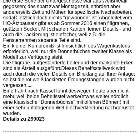
Die erste Serie der Untergeschosse war aus Weißmetall
gegossen; das spart zwar Montagezeit, erfordert aber
andererseits Zeit und Mühen für spezifische Nacharbeiten,
sodaß letztlich doch nichts "gewonnen" ist. Abgeleitet vom
HO-Ätzbausatz gibt es ab Sommer 2016 einen filigranen,
geätzten Sockel. Mit scharfen Kanten, feinen Details - und
auch die Lackierung ist einfacher, weil z.B. die
Fensterrahmen separate Teile sind.
Ein kleiner Kompromiß ist hinsichtlich des Wagenkastens
erforderlich, weil nur die Donnerbüchse zweiter Klasse als
Modell zur Verfügung steht.
Die filigrane, aufgeständerte Leiter und der markante Erker
sind als Ätzteil ausgeführt.Dieses Behelfsstellwerk wird
auch durch die vielen Details ein Blickfang auf Ihrer Anlage;
selbst die rot-weiß lackierten Erdungsstangen wurden nicht
vergessen.....
Eine Fahrt nach Kassel lohnt deswegen heute aber nicht
mehr, weil beide Behelfsstellwerke(etwas weiter nördlich
eine klassische "Donnerbüchse" mit offenen Bühnen) mit
einer sehr unfotogenen Wellblechverkleidung nachgerüstet
wurden.
Details zu Z99023