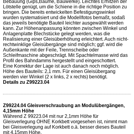
Bebauung (Gips,Bäume, Bauwerke). Leichtes Erhitzen der
Lötstelle genügt, um die Schiene in die richtige Position zu
bringen. Die bereits entwickelten Befestigungswinkel
wurden systematisiert und die Modellfotos bemaßt, sodaß
das jeweils benötigte Bauteil leichter ausgewählt werden
kann. Zur Höhenanpassung könnten zwischen Winkel und
Anlagenplatte Blechstücke gelegt werden, was die
Realisierung einer Gleisüberhöhung erleichtert. Auch nicht-
rechtwinklige Gleisübergänge sind möglich; ggf. wird die
Außenkante mit der Feile, Trennscheibe oder
Schleifmaschine abgeschrägt. Mit Spachtelmasse wird das
Profil des Bahndamms hergestellt und eingeschottert.
Eine Korrektur der Lage ist auch danach noch möglich.
Höhe des Bauteils: 2,1 mm. Für einen Gleisübergang
werden vier Winkel (2 x links, 2 x rechts) benötigt.
Details zu Z99223.04
Z99224.04 Gleisverschraubung an Modulübergängen,
4,15mm Höhe
Während Z 99223.04 mit nur 2,1mm Höhe für
Gleisverlegung OHNE Korkbett vorgesehen ist, nimmt man
bei Gleisverlegung auf Korkbett o.ä. besser dieses Bauteil
mit 4,15mm Höhe.