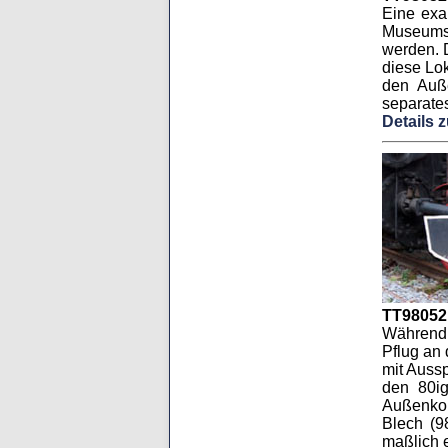
Eine exa
Museumsl
werden. 
diese Lok
den Auße
separates
Details 
TT98052
Während 
Pflug an
mit Auss
den 80ig
Außenkon
Blech (9
maßlich e