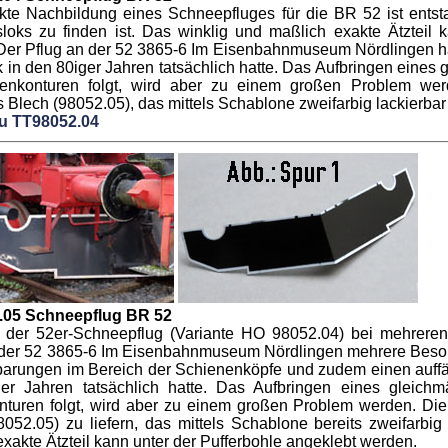
kte Nachbildung eines Schneepfluges für die BR 52 ist entst
oks zu finden ist. Das winklig und maßlich exakte Ätzteil k
Der Pflug an der 52 3865-6 Im Eisenbahnmuseum Nördlingen hat
 in den 80iger Jahren tatsächlich hatte. Das Aufbringen eines 
nkonturen folgt, wird aber zu einem großen Problem werd
 Blech (98052.05), das mittels Schablone zweifarbig lackierbar 
zu TT98052.04
.05 Schneepflug BR 52
der 52er-Schneepflug (Variante HO 98052.04) bei mehreren 
 der 52 3865-6 Im Eisenbahnmuseum Nördlingen mehrere Beso
parungen im Bereich der Schienenköpfe und zudem einen auffäl
er Jahren tatsächlich hatte. Das Aufbringen eines gleichm
turen folgt, wird aber zu einem großen Problem werden. Die 
8052.05) zu liefern, das mittels Schablone bereits zweifarbig
xakte Ätzteil kann unter der Pufferbohle angeklebt werden.