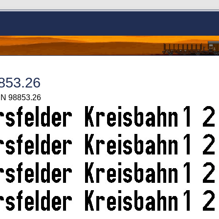
853.26
> N 98853.26