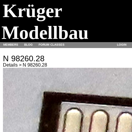
Krüger
Modellbau
MEMBERS
BLOG
FORUM
CLASSES
LOGIN
N 98260.28
Details > N 98260.28