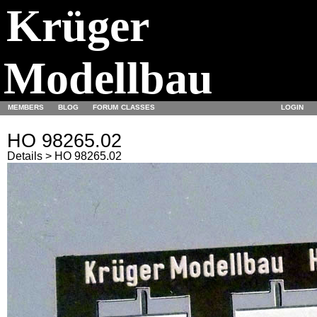
Krüger
Modellbau
MEMBERS
BLOG
FORUM
CLASSES
LOGIN
HO 98265.02
Details > HO 98265.02