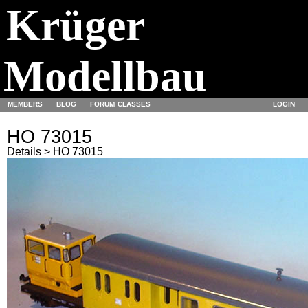
Krüger
Modellbau
MEMBERS
BLOG
FORUM
CLASSES
LOGIN
HO 73015
Details > HO 73015